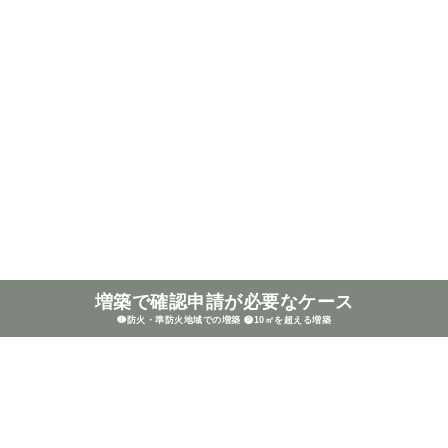
増築で確認申請
が必要なケース
❶防火・準防火地域での増築
❷10㎡を超える増築