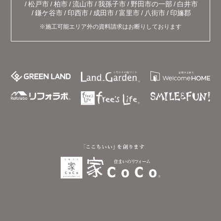
松戸市
柏市
流山市
我孫子市
野田市の一部
白井市
鎌ケ谷市
印西市
成田市
富里市
八街市
印旛郡
※施工可能エリア外の資料請求はお断りしております