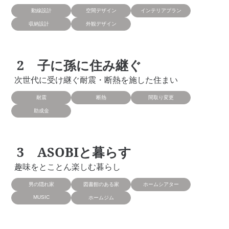
動線設計
空間デザイン
インテリアプラン
収納設計
外観デザイン
子に孫に住み継ぐ
次世代に受け継ぐ耐震・断熱を施した住まい
耐震
断熱
間取り変更
助成金
ASOBIと暮らす
趣味をとことん楽しむ暮らし
男の隠れ家
図書館のある家
ホームシアター
MUSIC
ホームジム