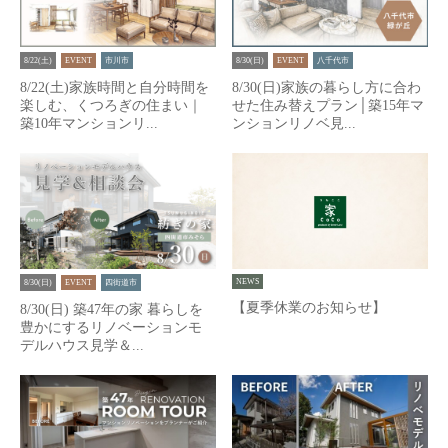
8/22(土)
EVENT
市川市
8/30(日)
EVENT
八千代市
8/22(土)家族時間と自分時間を
8/30(日)家族の暮らし方に合わ
楽しむ、くつろぎの住まい｜
せた住み替えプラン│築15年マ
築10年マンションリ...
ンションリノベ見...
NEWS
8/30(日)
EVENT
四街道市
【夏季休業のお知らせ】
8/30(日) 築47年の家 暮らしを
豊かにするリノベーションモ
デルハウス見学＆...