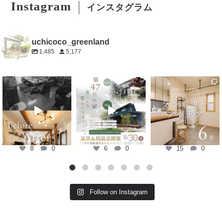
Instagram
インスタグラム
uchicoco_greenland
1,485
5,177
uchicoco_greenland
uchicoco_greenland
uchicoco_greenland
8月 8
8月 7
8月 6
8
0
6
0
15
0
Follow on Instagram