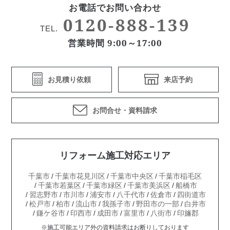
お電話でお問い合わせ
0120-888-139
TEL.
営業時間 9:00～17:00
お見積り依頼
来店予約
お問合せ・資料請求
リフォーム施工対応エリア
千葉市
千葉市花見川区
千葉市中央区
千葉市稲毛区
千葉市若葉区
千葉市緑区
千葉市美浜区
船橋市
習志野市
市川市
浦安市
八千代市
佐倉市
四街道市
松戸市
柏市
流山市
我孫子市
野田市の一部
白井市
鎌ケ谷市
印西市
成田市
富里市
八街市
印旛郡
※施工可能エリア外の資料請求はお断りしております