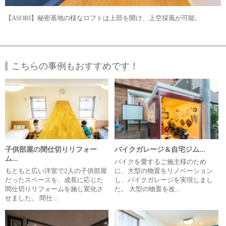
【ASOBI】秘密基地の様なロフトは上部を開け、上空採風が可能。
こちらの事例もおすすめです！
子供部屋の間仕切りリフォー
バイクガレージ＆自宅ジム...
ム...
バイクを愛するご施主様のため
もともと広い洋室で2人の子供部屋
に、大型の物置をリノベーション
だったスペースを、成長に応じた
し、バイクガレージを実現しまし
間仕切りリフォームを施し変化さ
た。 大型の物置を改...
せました。 間仕...