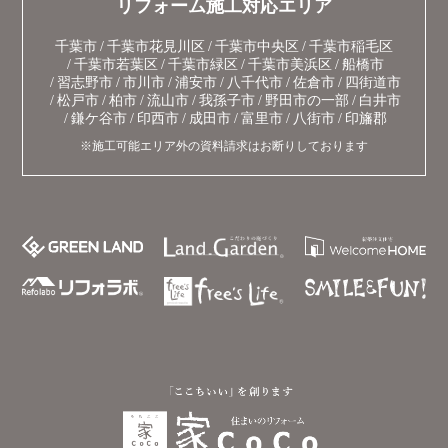
リフォーム施工対応エリア
千葉市
千葉市花見川区
千葉市中央区
千葉市稲毛区
千葉市若葉区
千葉市緑区
千葉市美浜区
船橋市
習志野市
市川市
浦安市
八千代市
佐倉市
四街道市
松戸市
柏市
流山市
我孫子市
野田市の一部
白井市
鎌ケ谷市
印西市
成田市
富里市
八街市
印旛郡
※施工可能エリア外の資料請求はお断りしております