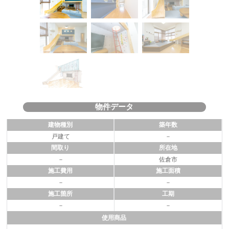
物件データ
建物種別
築年数
戸建て
－
間取り
所在地
－
佐倉市
施工費用
施工面積
－
－
施工箇所
工期
－
－
使用商品