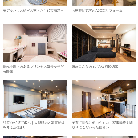
モデルハウス紡ぎの家－八千代市高津－
お家時間充実のASOBIリフォーム
隠れ小部屋のあるプリンセス気分な子ど
家族みんなの のびのびHOUSE
も部屋
3LDKから5LDKへ｜大型収納と家事動線
子育て世代に使いやすい、家事動線や間
を考えた住まい
取りにこだわった住まい