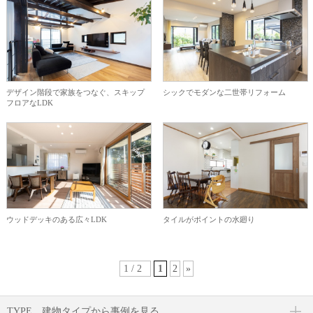
デザイン階段で家族をつなぐ、スキップ
シックでモダンな二世帯リフォーム
フロアなLDK
ウッドデッキのある広々LDK
タイルがポイントの水廻り
1 / 2
1
2
»
TYPE
建物タイプから事例を見る