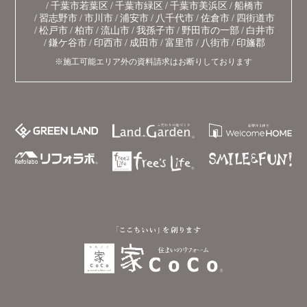
千葉市若葉区
千葉市緑区
千葉市美浜区
船橋市
習志野市
市川市
浦安市
八千代市
佐倉市
四街道市
松戸市
柏市
流山市
我孫子市
野田市の一部
白井市
鎌ケ谷市
印西市
成田市
富里市
八街市
印旛郡
※施工可能エリア外の資料請求はお断りしております