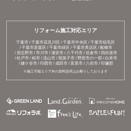
リフォーム施工対応エリア
千葉市
千葉市花見川区
千葉市中央区
千葉市稲毛区
千葉市若葉区
千葉市緑区
千葉市美浜区
船橋市
習志野市
市川市
浦安市
八千代市
佐倉市
四街道市
松戸市
柏市
流山市
我孫子市
野田市の一部
白井市
鎌ケ谷市
印西市
成田市
富里市
八街市
印旛郡
※施工可能エリア外の資料請求はお断りしております