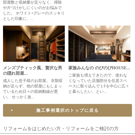
部屋数と収納量が足りなく、掃除
や片づけがしにくいのがお悩みで
した。 ホワイト×グレーのスッキリ
とした印象に、...
メンズブティック風、贅沢な男
家族みんなの のびのびHOUSE...
の隠れ部屋...
ご家族も増えてきたので、使わな
成人した息子様のお部屋。 衣類収
くなっていた店舗部分を住居スペ
納が足らず、他の部屋にもしまっ
ースに取り込んで１Fを中心に広々
ているため日々の収納動線が悪
と暮らしたい、とい...
い。 せっかく改...
施工事例選択のトップに戻る
リフォームをはじめたい方・リフォームをご検討の方