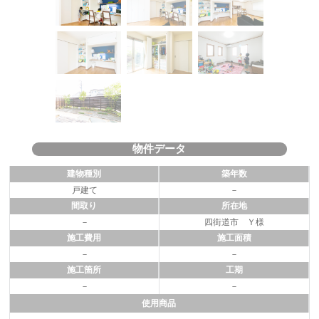
物件データ
建物種別
築年数
戸建て
－
間取り
所在地
－
四街道市 Ｙ様
施工費用
施工面積
－
－
施工箇所
工期
－
－
使用商品