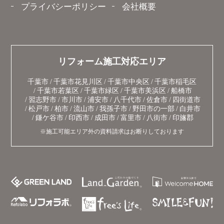
プライバシーポリシー
会社概要
リフォーム施工対応エリア
千葉市
千葉市花見川区
千葉市中央区
千葉市稲毛区
千葉市若葉区
千葉市緑区
千葉市美浜区
船橋市
習志野市
市川市
浦安市
八千代市
佐倉市
四街道市
松戸市
柏市
流山市
我孫子市
野田市の一部
白井市
鎌ケ谷市
印西市
成田市
富里市
八街市
印旛郡
※施工可能エリア外の資料請求はお断りしております