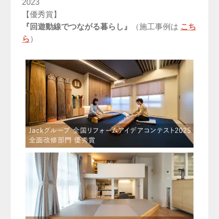
2023
【優秀賞】
『回遊動線でつながる暮らし』
（施工事例は
こち
ら
）