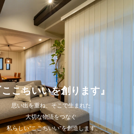
デルハウス
店舗・スタッフ
対応エリア
会社案内
del House
Area
About
Shops・Staff
『ここちいいを創ります』
思い出を重ね、そこで生まれた
大切な物語をつなぐ
私らしい”ここちいい”を創造します