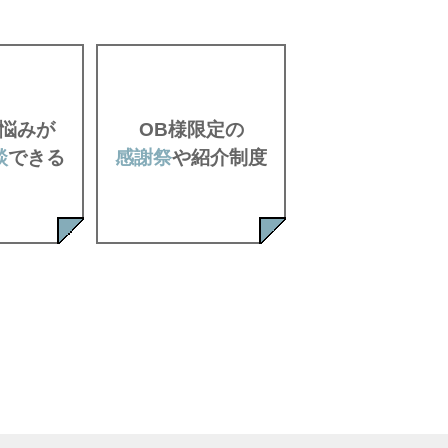
悩みが
OB様限定の
談
できる
感謝祭
や
紹介制度