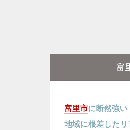
富
富里市
に断然強い
地域に根差したリ