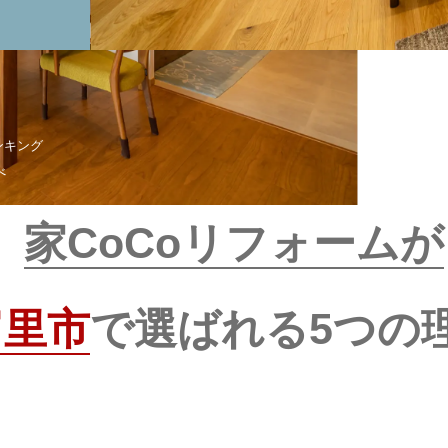
ランキング
べ
家CoCoリフォームが
富里市
で選ばれる5つの